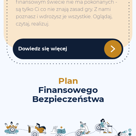
finansowym świecie nie ma pokonanych -
są tylko Ci co nie znają zasad gry. Z nami
poznasz i wdrożysz je wszystkie. Oglądaj,
czytaj, realizuj.
Dowiedz się więcej
Plan
Finansowego
Bezpieczeństwa
5
1
4
2