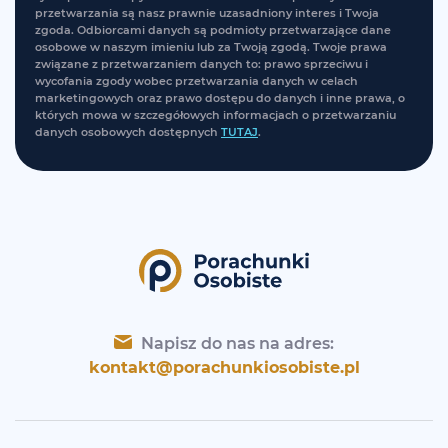
przetwarzania są nasz prawnie uzasadniony interes i Twoja
zgoda. Odbiorcami danych są podmioty przetwarzające dane
osobowe w naszym imieniu lub za Twoją zgodą. Twoje prawa
związane z przetwarzaniem danych to: prawo sprzeciwu i
wycofania zgody wobec przetwarzania danych w celach
marketingowych oraz prawo dostępu do danych i inne prawa, o
których mowa w szczegółowych informacjach o przetwarzaniu
danych osobowych dostępnych
TUTAJ
.
Napisz do nas na adres:
kontakt@porachunkiosobiste.pl