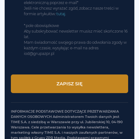
elektroniczną poprzez e-mail*
Jeśli nie chcesz wyrażać zgód, zobacz nasze treści w
formie artykułów:
tutaj
.
*pole obowiązkowe
Aby subskrybować newsletter musisz mieć skończone 16
lat.
Mam świadomość swojego prawa do odwołania zgody w
każdym czasie, wysyłając e-mail na adres
i
od@gr
upazpr.pl
INFORMACJE PODSTAWOWE DOTYCZĄCE PRZETWARZANIA
DANYCH OSOBOWYCH Administratorem Twoich danych jest
TIME S.A. z siedzibą w Warszawie przy ul. Jubilerskiej 10, 04-190
Warszawa. Cele przetwarzania to wysyłka newslettera,
marketing własny TIME S.A. i naszych zaufanych partnerów, w
tym spółek z Grupy ZPR Media. Podstawami prawnymi