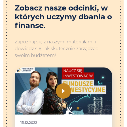
Zobacz nasze odcinki, w
których uczymy dbania o
finanse.
Zapoznaj się z naszymi materiałami i
dowiedz się, jak skutecznie zarządzać
swoim budżetem!
15.12.2022